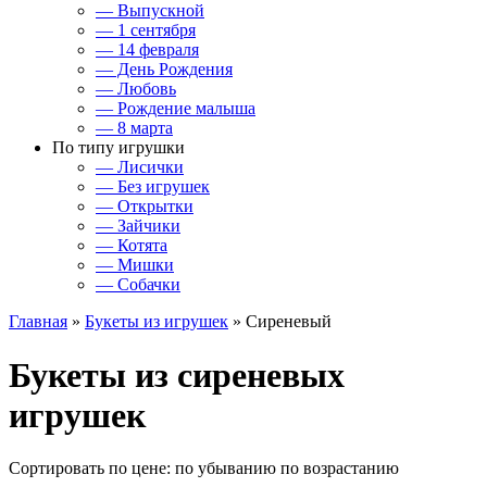
— Выпускной
— 1 сентября
— 14 февраля
— День Рождения
— Любовь
— Рождение малыша
— 8 марта
По типу игрушки
— Лисички
— Без игрушек
— Открытки
— Зайчики
— Котята
— Мишки
— Собачки
Главная
»
Букеты из игрушек
» Сиреневый
Букеты из сиреневых
игрушек
Сортировать по цене:
по убыванию
по возрастанию