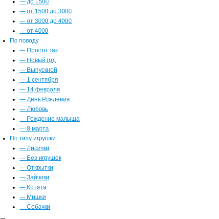
— до 1500
— от 1500 до 3000
— от 3000 до 4000
— от 4000
По поводу
— Просто так
— Новый год
— Выпускной
— 1 сентября
— 14 февраля
— День Рождения
— Любовь
— Рождение малыша
— 8 марта
По типу игрушки
— Лисички
— Без игрушек
— Открытки
— Зайчики
— Котята
— Мишки
— Собачки