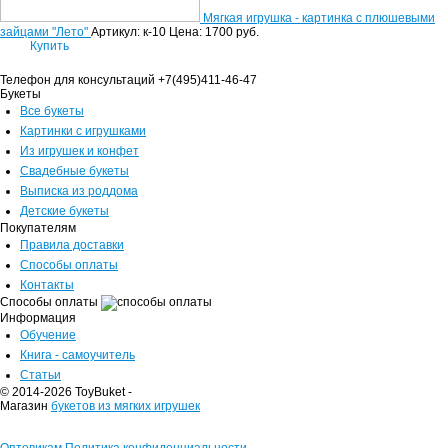
Мягкая игрушка - картинка с плюшевыми
зайцами "Лето"
Артикул: к-10
Цена:
1700
руб.
Купить
Телефон для консультаций
+7(495)411-46-47
Букеты
Все букеты
Картинки с игрушками
Из игрушек и конфет
Свадебные букеты
Выписка из роддома
Детские букеты
Покупателям
Правила доставки
Способы оплаты
Контакты
Способы оплаты
Информация
Обучение
Книга - самоучитель
Статьи
© 2014-2026 ToyBuket -
Магазин
букетов из мягких игрушек