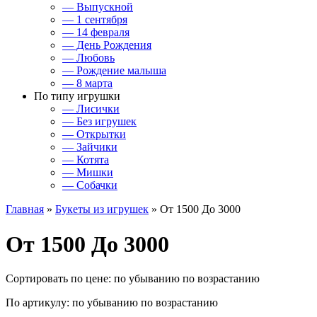
— Выпускной
— 1 сентября
— 14 февраля
— День Рождения
— Любовь
— Рождение малыша
— 8 марта
По типу игрушки
— Лисички
— Без игрушек
— Открытки
— Зайчики
— Котята
— Мишки
— Собачки
Главная
»
Букеты из игрушек
» От 1500 До 3000
От 1500 До 3000
Сортировать по цене:
по убыванию
по возрастанию
По артикулу:
по убыванию
по возрастанию