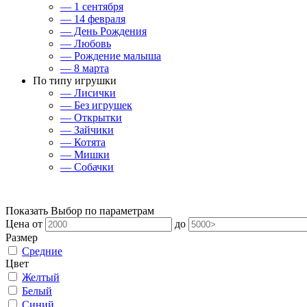
— 1 сентября
— 14 февраля
— День Рождения
— Любовь
— Рождение малыша
— 8 марта
По типу игрушки
— Лисички
— Без игрушек
— Открытки
— Зайчики
— Котята
— Мишки
— Собачки
Показать
Выбор по параметрам
Цена
от
до
Размер
Средние
Цвет
Желтый
Белый
Синий