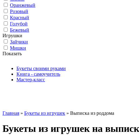
Оранжевый
Розовый
Красный
Голубой
Бежевый
Игрушки
Зайчики
Мишки
Показать
Букеты своими руками
Книга - самоучитель
Мастер-класс
Главная
»
Букеты из игрушек
» Выписка из роддома
Букеты из игрушек на выписк